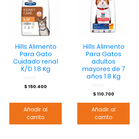
Hills Alimento
Hills Alimento
Para Gato
Para Gatos
Cuidado renal
adultos
K/D 1.8 Kg
mayores de 7
años 1.8 Kg
0
$
150.400
d
0
$
110.700
e
d
5
e
5
Añadir al
Añadir al
carrito
carrito