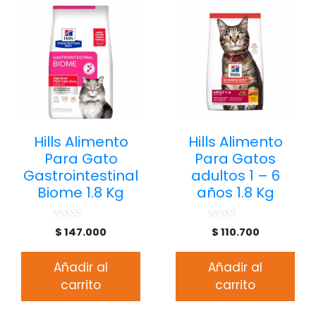
Hills Alimento
Hills Alimento
Para Gato
Para Gatos
Gastrointestinal
adultos 1 – 6
Biome 1.8 Kg
años 1.8 Kg
0
0
$
147.000
$
110.700
d
d
e
e
5
5
Añadir al
Añadir al
carrito
carrito