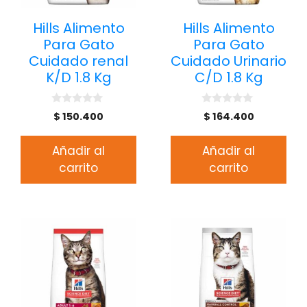
Hills Alimento
Hills Alimento
Para Gato
Para Gato
Cuidado renal
Cuidado Urinario
K/D 1.8 Kg
C/D 1.8 Kg
0
0
$
150.400
$
164.400
d
d
e
e
5
5
Añadir al
Añadir al
carrito
carrito