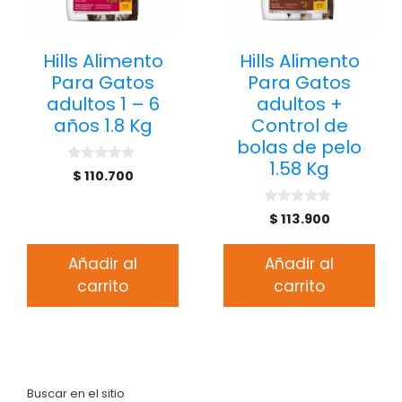
Hills Alimento
Hills Alimento
Para Gatos
Para Gatos
adultos 1 – 6
adultos +
años 1.8 Kg
Control de
bolas de pelo
1.58 Kg
0
$
110.700
d
e
5
0
$
113.900
d
e
5
Añadir al
Añadir al
carrito
carrito
Buscar en el sitio