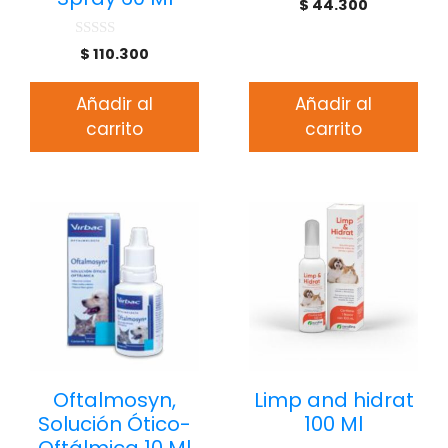
$
44.300
d
e
5
0
$
110.300
d
e
5
Añadir al
Añadir al
carrito
carrito
Oftalmosyn,
Limp and hidrat
Solución Ótico-
100 Ml