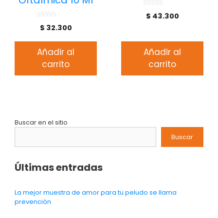
Oftálmica 10 Ml
0
$
43.300
d
0
$
32.300
e
d
5
e
5
Añadir al
Añadir al
carrito
carrito
Buscar en el sitio
Buscar
Últimas entradas
La mejor muestra de amor para tu peludo se llama
prevención