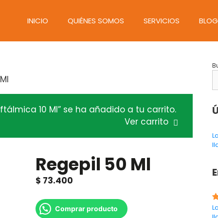
INICIO
QUIÉNES SOMOS
SERVICIOS
BLOG
B
 Ml
tálmica 10 Ml” se ha añadido a tu carrito.
Ú
Ver carrito
L
l
Regepil 50 Ml
E
$
73.400
L
Comprar producto
l