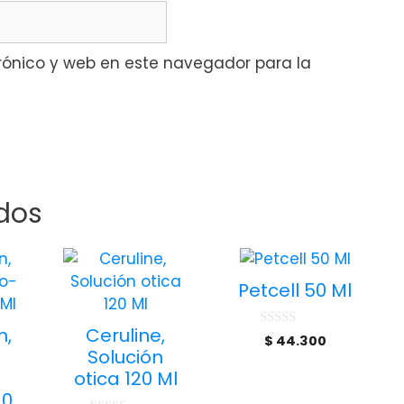
rónico y web en este navegador para la
dos
Petcell 50 Ml
n,
Ceruline,
0
$
44.300
d
Solución
e
otica 120 Ml
5
10