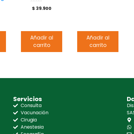
0
$
39.900
d
e
5
Añadir al
Añadir al
carrito
carrito
Servicios
Da
Consulta
Dis
Vacunación
SAS
Cirugia
Anestesia