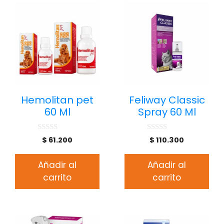
Hemolitan pet
Feliway Classic
60 Ml
Spray 60 Ml
0
0
$
61.200
$
110.300
d
d
e
e
5
5
Añadir al
Añadir al
carrito
carrito