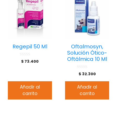
Regepil 50 Ml
Oftalmosyn,
Solución Ótico-
Oftálmica 10 Ml
0
$
73.400
d
e
5
0
$
32.300
d
e
5
Añadir al
Añadir al
carrito
carrito