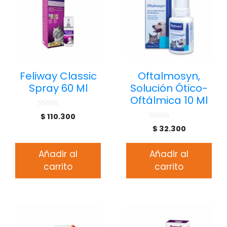
Feliway Classic
Oftalmosyn,
Spray 60 Ml
Solución Ótico-
Oftálmica 10 Ml
0
$
110.300
d
0
$
32.300
e
d
5
e
5
Añadir al
Añadir al
carrito
carrito