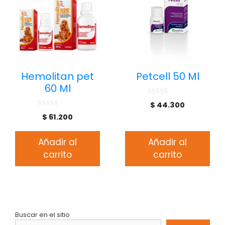
Hemolitan pet
Petcell 50 Ml
60 Ml
0
$
44.300
d
0
$
61.200
e
d
5
e
5
Añadir al
Añadir al
carrito
carrito
Buscar en el sitio