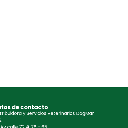
tos de contacto
tribuidora y Servicios Veterinarios DogMar
.
Av calle 72 # 78 - 65