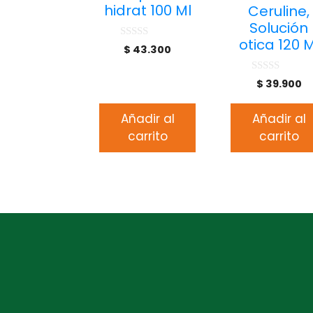
hidrat 100 Ml
Ceruline,
Solución
otica 120 M
0
$
43.300
d
e
5
0
$
39.900
d
e
5
Añadir al
Añadir al
carrito
carrito