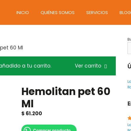
INICIO
QUIÉNES SOMOS
SERVICIOS
BLOG
B
pet 60 Ml
añadido a tu carrito.
Ver carrito
Ú
L
Hemolitan pet 60
l
Ml
E
$
61.200
L
l
Comprar producto