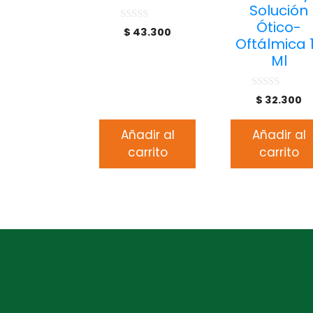
Solución
Ótico-
0
$
43.300
d
Oftálmica 
e
Ml
5
0
$
32.300
d
e
5
Añadir al
Añadir al
carrito
carrito