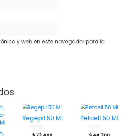
rónico y web en este navegador para la
dos
Regepil 50 Ml
Petcell 50 Ml
n,
0
0
$
73.400
$
44.300