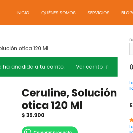
INICIO
QUIÉNES SOMOS
SERVICIOS
BLOG
B
olución otica 120 Ml
e ha añadido a tu carrito.
Ver carrito
Ú
L
Ceruline, Solución
l
otica 120 Ml
E
$
39.900
L
l
Comprar producto